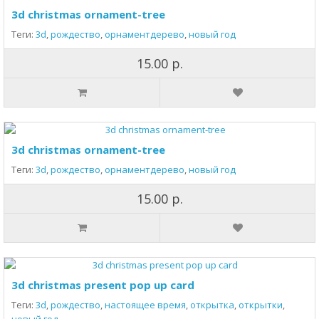
3d christmas ornament-tree
Теги:
3d
,
рождество
,
орнаментдерево
,
новый год
15.00 р.
3d christmas ornament-tree
Теги:
3d
,
рождество
,
орнаментдерево
,
новый год
15.00 р.
3d christmas present pop up card
Теги:
3d
,
рождество
,
настоящее время
,
открытка
,
открытки
,