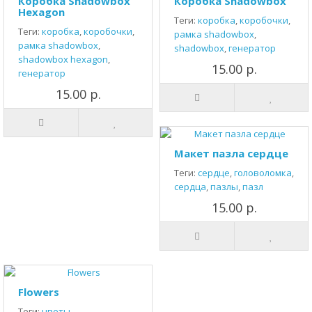
Коробка Shadowbox
Коробка Shadowbox
Hexagon
Теги:
коробка
,
коробочки
,
Теги:
коробка
,
коробочки
,
рамка shadowbox
,
рамка shadowbox
,
shadowbox
,
генератор
shadowbox hexagon
,
15.00 р.
генератор
15.00 р.
Макет пазла сердце
Теги:
сердце
,
головоломка
,
сердца
,
пазлы
,
пазл
15.00 р.
Flowers
Теги:
цветы