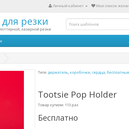
Личный кабинет
Мои список желан
для резки
лоттерной, лазерной резки
и
Теги:
держатель
,
коробочки
,
сердца
,
бесплатны
Tootsie Pop Holder
Товар купили: 113 раз
Бесплатно