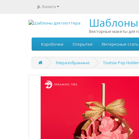
р.
Валюта
Шаблоны 
Векторные макеты для п
Коробочки
Открытки
Интересные стать
!Неразобранные
Tootsie Pop Holder