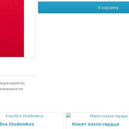
В корзину
 вырезания из
полненное по
бка Shadowbox
Макет пазла сердце