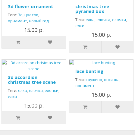
3d flower ornament
christmas tree
pyramid box
Теги:
3d
,
цветок
,
Теги:
елка
,
елочка
,
елочки
,
орнамент
,
новый год
елки
15.00 р.
15.00 р.
lace bunting
3d accordion
Теги:
кружево
,
овсянка
,
christmas tree scene
орнамент
Теги:
елка
,
елочка
,
елочки
,
15.00 р.
елки
15.00 р.