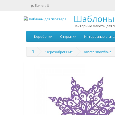
р.
Валюта
Шаблоны 
Векторные макеты для п
Коробочки
Открытки
Интересные стать
!Неразобранные
ornate snowflake