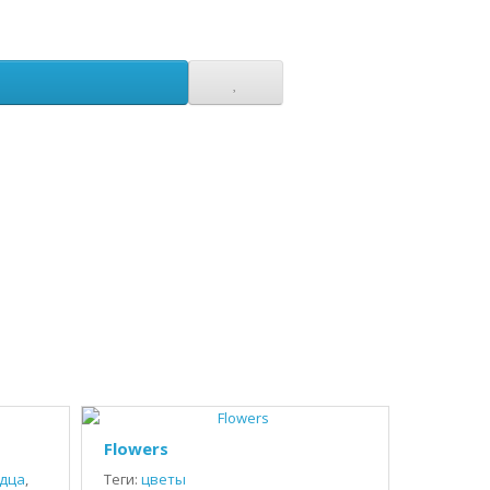
Flowers
дца
,
Теги:
цветы