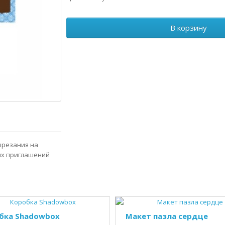
В корзину
ырезания на
ых приглашений
бка Shadowbox
Макет пазла сердце