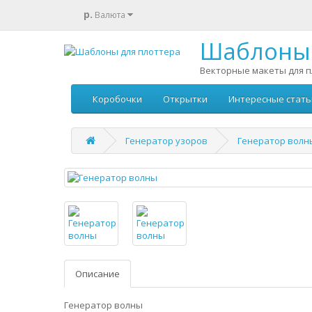
р.
Валюта
Шаблоны 
Векторные макеты для п
Коробочки
Открытки
Интересные стать
Генератор узоров
Генератор волн
Описание
Генератор волны