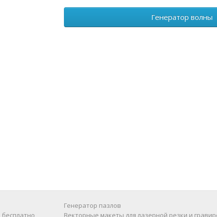
Генератор волны
Генератор пазлов
 бесплатно
Векторные макеты для лазерной резки и гравир