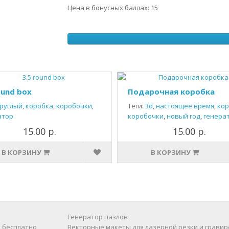
Цена в бонусных баллах: 15
ound box
Подарочная коробка
руглый
,
коробка
,
коробочки
,
Теги:
3d
,
настоящее время
,
ко
атор
коробочки
,
новый год
,
генера
15.00 р.
15.00 р.
В КОРЗИНУ
В КОРЗИНУ
Генератор пазлов
 бесплатно
Векторные макеты для лазерной резки и гравир