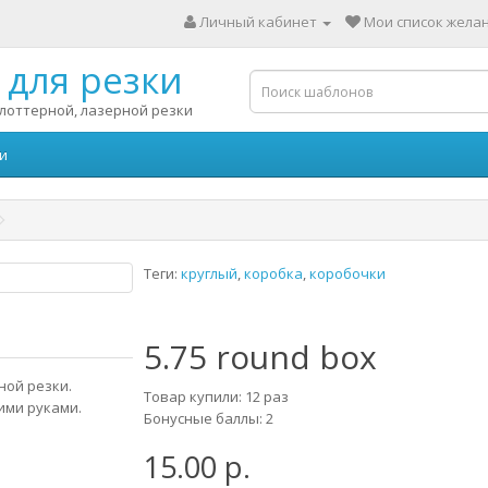
Личный кабинет
Мои список желан
для резки
лоттерной, лазерной резки
и
Теги:
круглый
,
коробка
,
коробочки
5.75 round box
ной резки.
Товар купили: 12 раз
ими руками.
Бонусные баллы: 2
15.00 р.