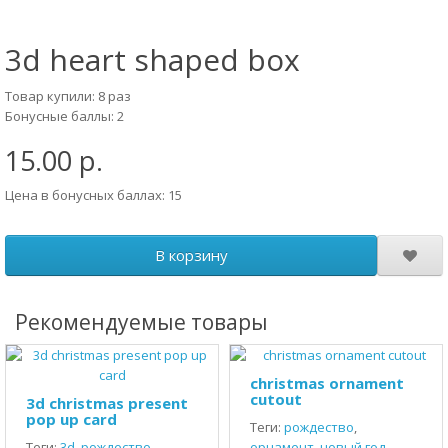
3d heart shaped box
Товар купили: 8 раз
Бонусные баллы: 2
15.00 р.
Цена в бонусных баллах: 15
В корзину
Рекомендуемые товары
christmas ornament
cutout
3d christmas present
pop up card
Теги:
рождество
,
Теги:
3d
,
рождество
,
орнамент
,
новый год