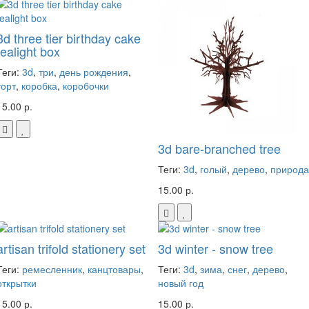
3d three tier birthday cake
tealight box
Теги:
3d
,
три
,
день рождения
,
торт
,
коробка
,
коробочки
15.00 р.
3d bare-branched tree
Теги:
3d
,
голый
,
дерево
,
природа
15.00 р.
artisan trifold stationery set
3d winter - snow tree
Теги:
ремесленник
,
канцтовары
,
Теги:
3d
,
зима
,
снег
,
дерево
,
открытки
новый год
15.00 р.
15.00 р.