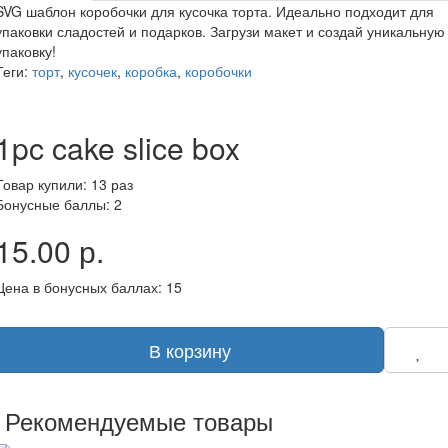
SVG шаблон коробочки для кусочка торта. Идеально подходит для
упаковки сладостей и подарков. Загрузи макет и создай уникальную
упаковку!
Теги:
торт
,
кусочек
,
коробка
,
коробочки
1pc cake slice box
Товар купили: 13 раз
Бонусные баллы: 2
15.00 р.
Цена в бонусных баллах: 15
В корзину
Рекомендуемые товары