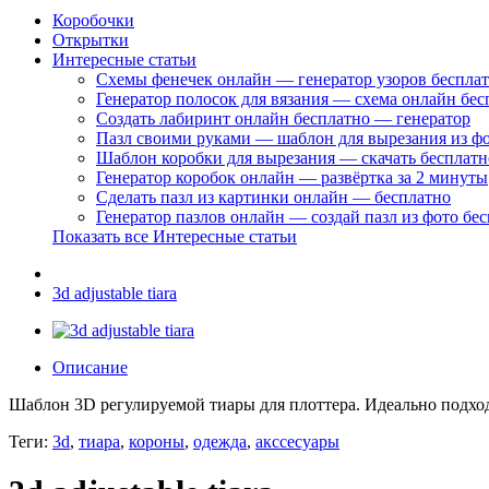
Коробочки
Открытки
Интересные статьи
Схемы фенечек онлайн — генератор узоров беспла
Генератор полосок для вязания — схема онлайн бес
Создать лабиринт онлайн бесплатно — генератор
Пазл своими руками — шаблон для вырезания из ф
Шаблон коробки для вырезания — скачать бесплатн
Генератор коробок онлайн — развёртка за 2 минуты
Сделать пазл из картинки онлайн — бесплатно
Генератор пазлов онлайн — создай пазл из фото бе
Показать все Интересные статьи
3d adjustable tiara
Описание
Шаблон 3D регулируемой тиары для плоттера. Идеально подход
Теги:
3d
,
тиара
,
короны
,
одежда
,
акссесуары