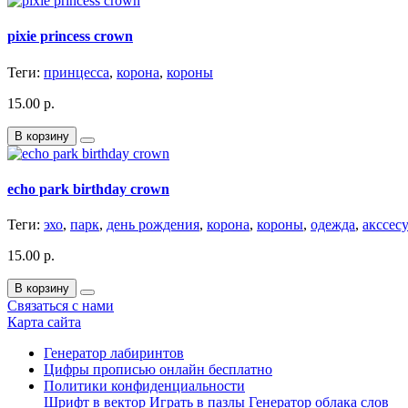
pixie princess crown
Теги:
принцесса
,
корона
,
короны
15.00 р.
В корзину
echo park birthday crown
Теги:
эхо
,
парк
,
день рождения
,
корона
,
короны
,
одежда
,
акссес
15.00 р.
В корзину
Связаться с нами
Карта сайта
Генератор лабиринтов
Цифры прописью онлайн бесплатно
Политики конфиденциальности
Шрифт в вектор
Играть в пазлы
Генератор облака слов