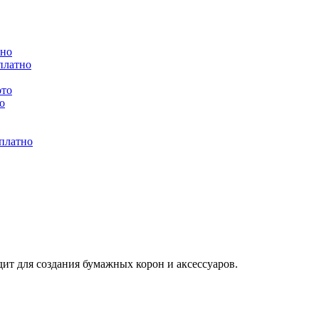
тно
платно
ото
о
сплатно
ит для создания бумажных корон и аксессуаров.