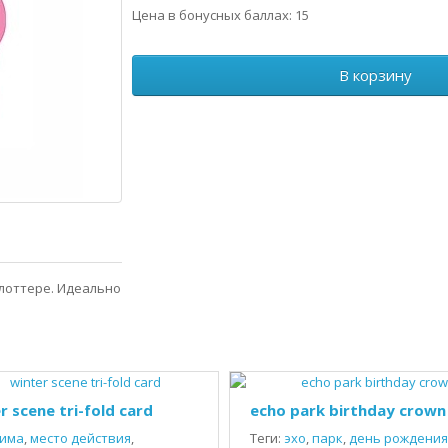
Цена в бонусных баллах: 15
В корзину
лоттере. Идеально
r scene tri-fold card
echo park birthday crown
има
,
место действия
,
Теги:
эхо
,
парк
,
день рождения