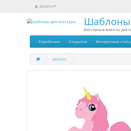
р.
Валюта
Шаблоны 
Векторные макеты для п
Коробочки
Открытки
Интересные стать
unicorn