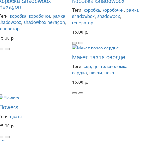
Коробка Shadowbox
Коробка Shadowbox
Hexagon
Теги:
коробка
,
коробочки
,
рамка
Теги:
коробка
,
коробочки
,
рамка
shadowbox
,
shadowbox
,
shadowbox
,
shadowbox hexagon
,
генератор
генератор
15.00 р.
15.00 р.
Макет пазла сердце
Теги:
сердце
,
головоломка
,
сердца
,
пазлы
,
пазл
15.00 р.
Flowers
Теги:
цветы
25.00 р.