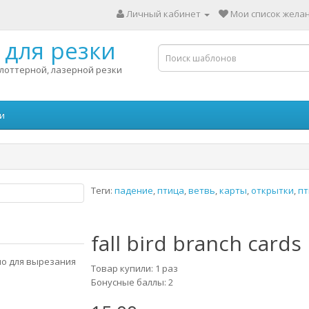
Личный кабинет
Мои список желан
для резки
лоттерной, лазерной резки
и
Теги:
падение
,
птица
,
ветвь
,
карты
,
открытки
,
пт
fall bird branch cards
но для вырезания
Товар купили: 1 раз
Бонусные баллы: 2