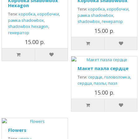
Коробка Shadowbox
Коробка Shadowbox
Hexagon
Теги:
коробка
,
коробочки
,
Теги:
коробка
,
коробочки
,
рамка shadowbox
,
рамка shadowbox
,
shadowbox
,
генератор
shadowbox hexagon
,
15.00 р.
генератор
15.00 р.
Макет пазла сердце
Теги:
сердце
,
головоломка
,
сердца
,
пазлы
,
пазл
15.00 р.
Flowers
Теги:
цветы