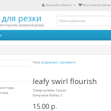
Личный кабинет
Мои список желан
для резки
лоттерной, лазерной резки
и
Теги:
водоворот
,
орнамент
leafy swirl flourish
плоттере.
Товар купили: 3 раза
ества.
Бонусные баллы: 2
15.00 р.