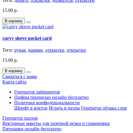
Теги:
деньги
,
открытка
,
держатель
,
открытки
15.00 р.
В корзину
curvy sleeve pocket card
Теги:
рукав
,
карман
,
открытка
,
открытки
15.00 р.
В корзину
Связаться с нами
Карта сайта
Генератор лабиринтов
Цифры прописью онлайн бесплатно
Политики конфиденциальности
Шрифт в вектор
Играть в пазлы
Генератор облака слов
Генератор пазлов
Векторные макеты для лазерной резки и гравировки
Пятнашки онлайн бесплатно