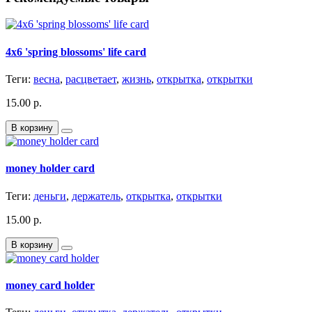
4x6 'spring blossoms' life card
Теги:
весна
,
расцветает
,
жизнь
,
открытка
,
открытки
15.00 р.
В корзину
money holder card
Теги:
деньги
,
держатель
,
открытка
,
открытки
15.00 р.
В корзину
money card holder