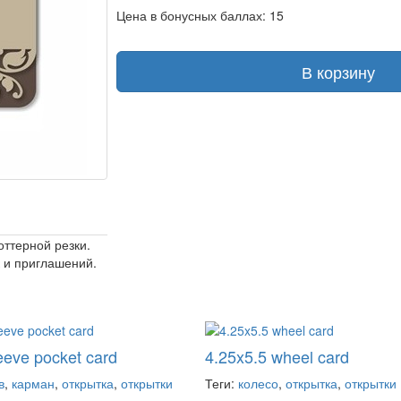
Цена в бонусных баллах: 15
В корзину
оттерной резки.
 и приглашений.
eeve pocket card
4.25x5.5 wheel card
в
,
карман
,
открытка
,
открытки
Теги:
колесо
,
открытка
,
открытки