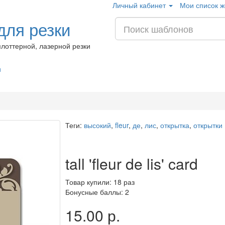
Личный кабинет
Мои список ж
ля резки
лоттерной, лазерной резки
и
Теги:
высокий
,
fleur
,
де
,
лис
,
открытка
,
открытки
tall 'fleur de lis' card
Товар купили: 18 раз
Бонусные баллы: 2
15.00 р.