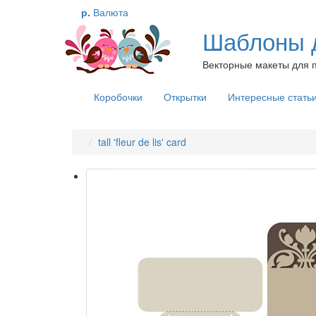
р.
Валюта
Шаблоны д
Векторные макеты для п
Коробочки
Открытки
Интересные стать
tall 'fleur de lis' card