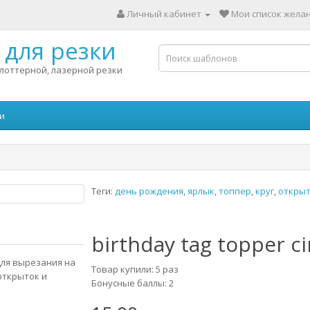
Личный кабинет
Мои список желан
для резки
лоттерной, лазерной резки
и
Теги:
день рождения
,
ярлык
,
топпер
,
круг
,
открыт
birthday tag topper ci
 для вырезания на
Товар купили: 5 раз
открыток и
Бонусные баллы: 2