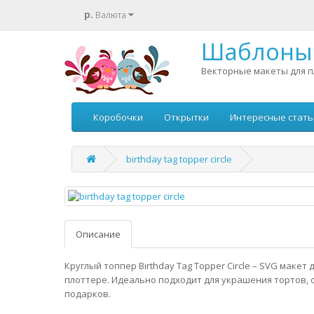
р.
Валюта
Шаблоны 
Векторные макеты для п
Коробочки
Открытки
Интересные стать
birthday tag topper circle
Описание
Круглый топпер Birthday Tag Topper Circle – SVG макет
плоттере. Идеально подходит для украшения тортов, 
подарков.