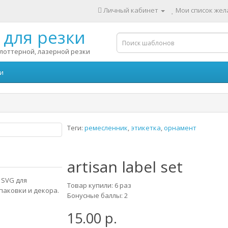
Личный кабинет
Мои список жела
для резки
лоттерной, лазерной резки
и
Теги:
ремесленник
,
этикетка
,
орнамент
artisan label set
 SVG для
Товар купили: 6 раз
паковки и декора.
Бонусные баллы: 2
15.00 р.