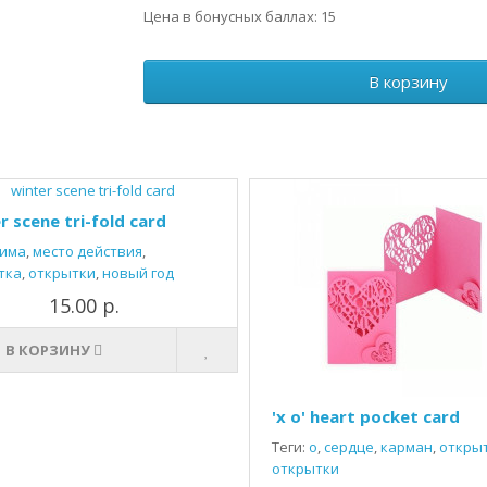
Цена в бонусных баллах: 15
В корзину
r scene tri-fold card
има
,
место действия
,
тка
,
открытки
,
новый год
15.00 р.
В КОРЗИНУ
'x o' heart pocket card
Теги:
о
,
сердце
,
карман
,
откры
открытки