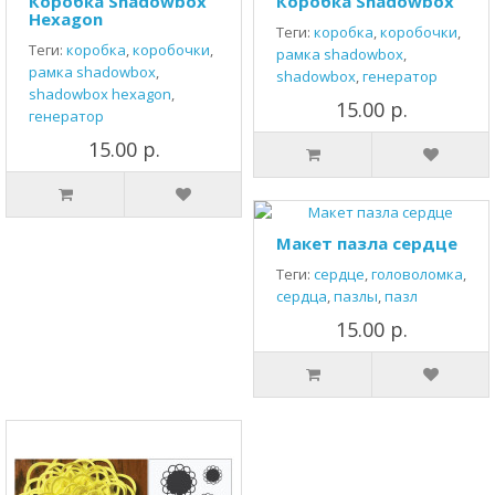
Коробка Shadowbox
Коробка Shadowbox
Hexagon
Теги:
коробка
,
коробочки
,
Теги:
коробка
,
коробочки
,
рамка shadowbox
,
рамка shadowbox
,
shadowbox
,
генератор
shadowbox hexagon
,
15.00 р.
генератор
15.00 р.
Макет пазла сердце
Теги:
сердце
,
головоломка
,
сердца
,
пазлы
,
пазл
15.00 р.