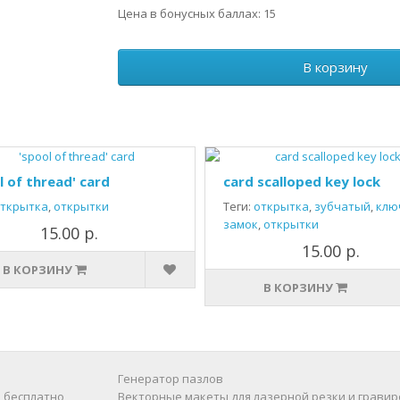
Цена в бонусных баллах: 15
В корзину
l of thread' card
card scalloped key lock
ткрытка
,
открытки
Теги:
открытка
,
зубчатый
,
клю
замок
,
открытки
15.00 р.
15.00 р.
В КОРЗИНУ
В КОРЗИНУ
Генератор пазлов
 бесплатно
Векторные макеты для лазерной резки и гравир