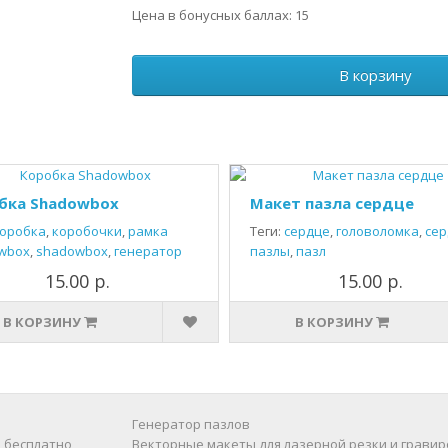
Цена в бонусных баллах: 15
В корзину
бка Shadowbox
Макет пазла сердце
оробка
,
коробочки
,
рамка
Теги:
сердце
,
головоломка
,
сер
wbox
,
shadowbox
,
генератор
пазлы
,
пазл
15.00 р.
15.00 р.
В КОРЗИНУ
В КОРЗИНУ
Генератор пазлов
 бесплатно
Векторные макеты для лазерной резки и гравир