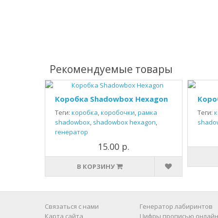
Рекомендуемые товары
Коробка Shadowbox Hexagon
Коро
Теги:
коробка
,
коробочки
,
рамка
Теги:
к
shadowbox
,
shadowbox hexagon
,
shado
генератор
15.00 р.
В КОРЗИНУ
Связаться с нами
Генератор лабиринтов
Карта сайта
Цифры прописью онлайн