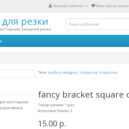
Личный кабинет
Мои список желан
для резки
лоттерной, лазерной резки
и
Теги:
скобка
,
квадрат
,
открытка
,
открытки
fancy bracket square 
 для плоттерной
Товар купили: 1 раз
декоративных
Бонусные баллы: 2
15.00 р.