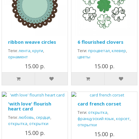
ribbon weave circles
6 flourished clovers
Теги:
лента
,
круги
,
Теги:
процветал
,
клевер
,
орнамент
цветы
15.00 р.
15.00 р.
'with love' flourish
card french corset
heart card
Теги:
открытка
,
Теги:
любовь
,
сердце
,
французский язык
,
корсет
,
открытка
,
открытки
открытки
15.00 р.
15.00 р.