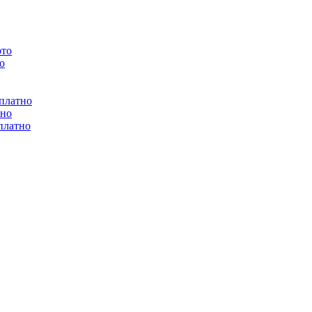
ото
о
сплатно
тно
платно