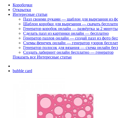
Коробочки
Открытки
Интересные статьи
Пазл своими руками — шаблон для вырезания из ф
Шаблон коробки для вырезания — скачать бесплатн
Генератор коробок онлайн — развёртка за 2 минуты
Сделать пазл из картинки онлайн — бесплатно
Генератор пазлов онлайн — создай пазл из фото бе
Схемы фенечек онлайн — генератор узоров беспла
Генератор полосок для вязания — схема онлайн бес
Создать лабиринт онлайн бесплатно — генератор
Показать все Интересные статьи
bubble card