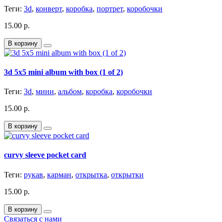
Теги:
3d
,
конверт
,
коробка
,
портрет
,
коробочки
15.00 р.
В корзину
3d 5x5 mini album with box (1 of 2)
Теги:
3d
,
мини
,
альбом
,
коробка
,
коробочки
15.00 р.
В корзину
curvy sleeve pocket card
Теги:
рукав
,
карман
,
открытка
,
открытки
15.00 р.
В корзину
Связаться с нами