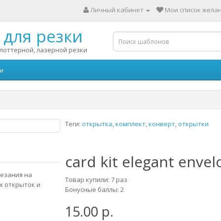
Личный кабинет
Мои список желан
для резки
лоттерной, лазерной резки
и
Теги:
открытка
,
комплект
,
конверт
,
открытки
card kit elegant envel
резания на
Товар купили: 7 раз
х открыток и
Бонусные баллы: 2
15.00 р.