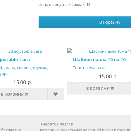
Цена в бонусных баллах: 15
В корзину
justable tiara
Шаблон пазла 10 на 10
d
,
тиара
,
короны
,
одежда
,
Теги:
пазлы
,
пазл
суары
15.00 р.
15.00 р.
В КОРЗИНУ
В КОРЗИНУ
Генератор пазлов
 бесплатно
Векторные макеты для лазерной резки и гравир