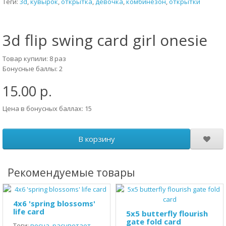
Теги:
3d
,
кувырок
,
открытка
,
девочка
,
комбинезон
,
открытки
3d flip swing card girl onesie
Товар купили: 8 раз
Бонусные баллы: 2
15.00 р.
Цена в бонусных баллах: 15
В корзину
Рекомендуемые товары
4x6 'spring blossoms'
life card
5x5 butterfly flourish
gate fold card
Теги:
весна
,
расцветает
,