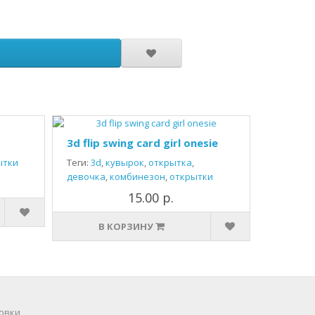
3d flip swing card girl onesie
ытки
Теги:
3d
,
кувырок
,
открытка
,
девочка
,
комбинезон
,
открытки
15.00 р.
В КОРЗИНУ
овки