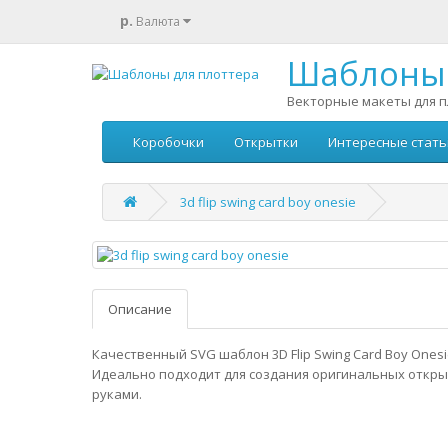
р.
Валюта
Шаблоны 
Векторные макеты для п
Коробочки
Открытки
Интересные стать
3d flip swing card boy onesie
Описание
Качественный SVG шаблон 3D Flip Swing Card Boy Onesi
Идеально подходит для создания оригинальных откры
руками.