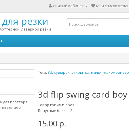
Личный кабинет
Мои список желан
для резки
лоттерной, лазерной резки
и
Теги:
3d
,
кувырок
,
открытка
,
мальчик
,
комбинезо
3d flip swing card boy
e для плоттера.
Товар купили: 7 раз
ток своими
Бонусные баллы: 2
15.00 р.