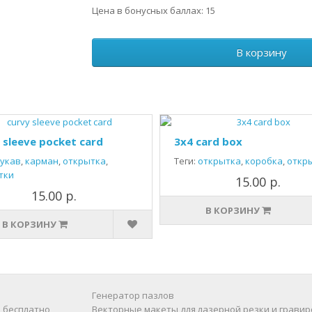
Цена в бонусных баллах: 15
В корзину
 sleeve pocket card
3x4 card box
укав
,
карман
,
открытка
,
Теги:
открытка
,
коробка
,
откр
тки
15.00 р.
15.00 р.
В КОРЗИНУ
В КОРЗИНУ
Генератор пазлов
 бесплатно
Векторные макеты для лазерной резки и гравир