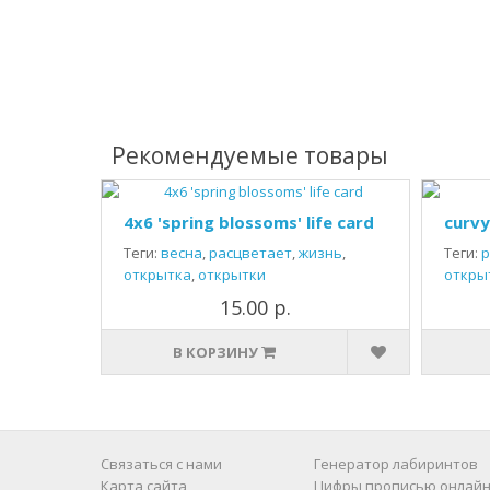
Рекомендуемые товары
4x6 'spring blossoms' life card
curvy
Теги:
весна
,
расцветает
,
жизнь
,
Теги:
р
открытка
,
открытки
откры
15.00 р.
В КОРЗИНУ
Связаться с нами
Генератор лабиринтов
Карта сайта
Цифры прописью онлайн