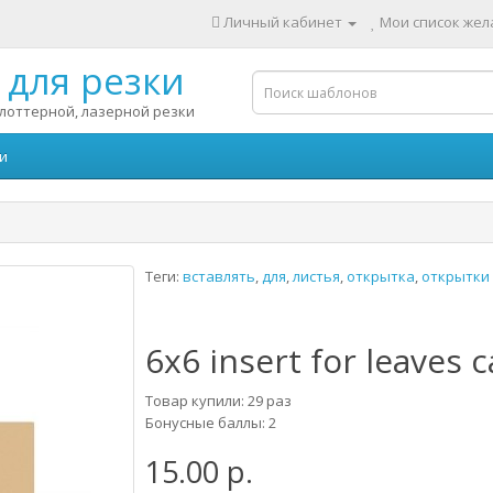
Личный кабинет
Мои список жела
для резки
лоттерной, лазерной резки
и
Теги:
вставлять
,
для
,
листья
,
открытка
,
открытки
6x6 insert for leaves 
Товар купили: 29 раз
Бонусные баллы: 2
15.00 р.