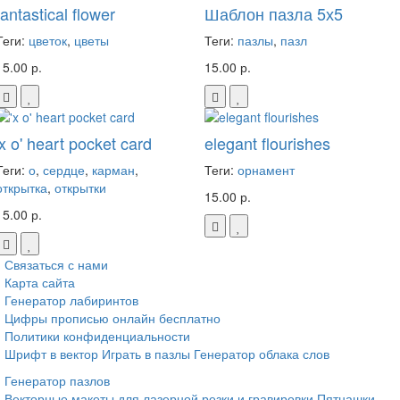
fantastical flower
Шаблон пазла 5х5
Теги:
цветок
,
цветы
Теги:
пазлы
,
пазл
15.00 р.
15.00 р.
'x o' heart pocket card
elegant flourishes
Теги:
о
,
сердце
,
карман
,
Теги:
орнамент
открытка
,
открытки
15.00 р.
15.00 р.
Связаться с нами
Карта сайта
Генератор лабиринтов
Цифры прописью онлайн бесплатно
Политики конфиденциальности
Шрифт в вектор
Играть в пазлы
Генератор облака слов
Генератор пазлов
Векторные макеты для лазерной резки и гравировки
Пятнашки