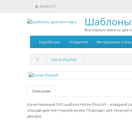
р.
Валюта
Шаблоны 
Векторные макеты для п
Коробочки
Открытки
Интересные стать
horse flourish
Описание
Качественный SVG шаблон Horse Flourish – изящный у
лошади для плоттерной резки. Подходит для творчеств
декора.