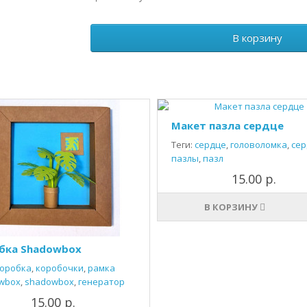
В корзину
Макет пазла сердце
Теги:
сердце
,
головоломка
,
сер
пазлы
,
пазл
15.00 р.
В КОРЗИНУ
бка Shadowbox
оробка
,
коробочки
,
рамка
wbox
,
shadowbox
,
генератор
15.00 р.