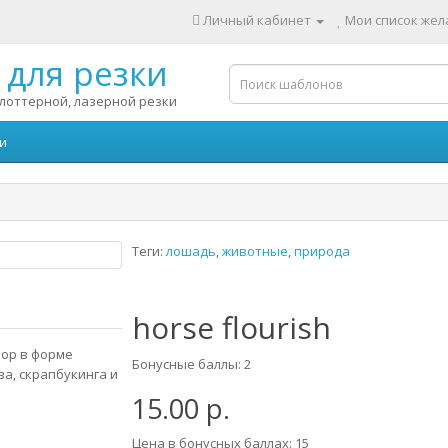
Личный кабинет
Мои список жела
для резки
лоттерной, лазерной резки
и
Теги:
лошадь
,
животные
,
природа
horse flourish
зор в форме
Бонусные баллы: 2
а, скрапбукинга и
15.00 р.
Цена в бонусных баллах: 15