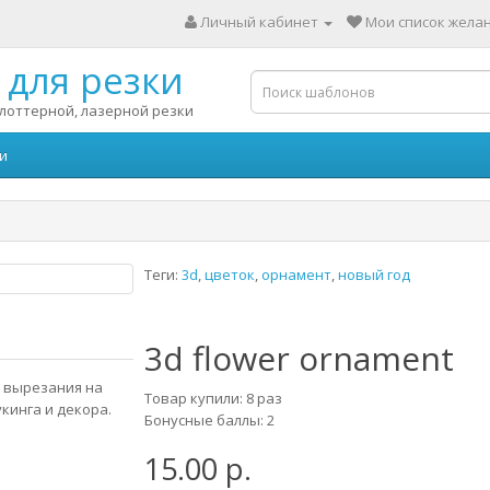
Личный кабинет
Мои список желан
для резки
лоттерной, лазерной резки
и
Теги:
3d
,
цветок
,
орнамент
,
новый год
3d flower ornament
я вырезания на
Товар купили: 8 раз
кинга и декора.
Бонусные баллы: 2
15.00 р.