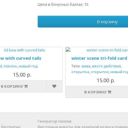
Цена в бонусных баллах: 15
В корзину
w with curved tails
winter scene tri-fold card
d
,
поклон
,
новый год
Теги:
зима
,
место действия
,
открытка
,
открытки
,
новый го
15.00 р.
15.00 р.
В КОРЗИНУ
В КОРЗИНУ
Генератор пазлов
 бесплатно
Векторные макеты для лазерной резки и гравир