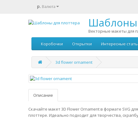
р.
Валюта
Шаблоны 
Векторные макеты для п
Коробочки
Открытки
Интересные стать
3d flower ornament
Описание
Скачайте макет 3D Flower Ornament в формате SVG дл
плоттере. Идеально подходит для творчества, скрапбу