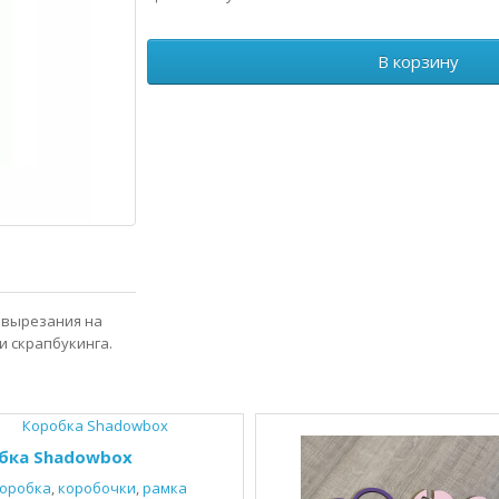
В корзину
 вырезания на
и скрапбукинга.
бка Shadowbox
оробка
,
коробочки
,
рамка