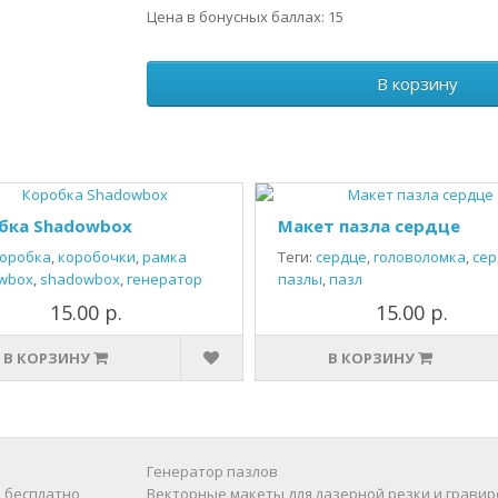
Цена в бонусных баллах: 15
В корзину
бка Shadowbox
Макет пазла сердце
оробка
,
коробочки
,
рамка
Теги:
сердце
,
головоломка
,
сер
wbox
,
shadowbox
,
генератор
пазлы
,
пазл
15.00 р.
15.00 р.
В КОРЗИНУ
В КОРЗИНУ
Генератор пазлов
 бесплатно
Векторные макеты для лазерной резки и гравир