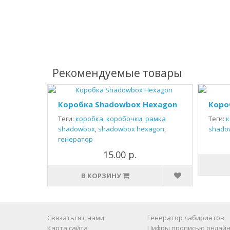
Рекомендуемые товары
Коробка Shadowbox Hexagon
Коро
Теги:
коробка
,
коробочки
,
рамка
Теги:
к
shadowbox
,
shadowbox hexagon
,
shado
генератор
15.00 р.
В КОРЗИНУ
Связаться с нами
Генератор лабиринтов
Карта сайта
Цифры прописью онлайн