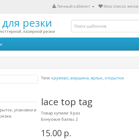
Личный кабинет
Мои список желан
для резки
лоттерной, лазерной резки
и
Теги:
кружево
,
вершина
,
ярлык
,
открытки
lace top tag
рыток, упаковки и
Товар купили: 9 раз
резки.
Бонусные баллы: 2
15.00 р.