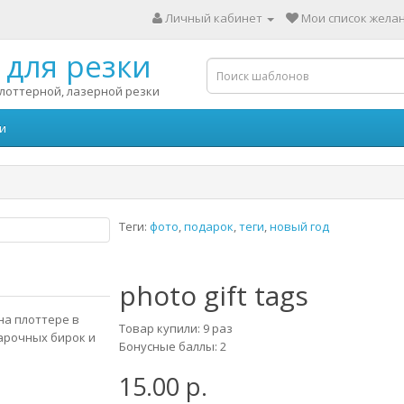
Личный кабинет
Мои список желан
для резки
лоттерной, лазерной резки
и
Теги:
фото
,
подарок
,
теги
,
новый год
photo gift tags
на плоттере в
Товар купили: 9 раз
арочных бирок и
Бонусные баллы: 2
15.00 р.