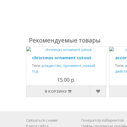
Рекомендуемые товары
christmas ornament cutout
accor
Теги:
рождество
,
орнамент
,
новый
Теги:
а
год
дейст
15.00 р.
В КОРЗИНУ
Связаться с нами
Генератор лабиринтов
Карта сайта
Цифры прописью онлайн