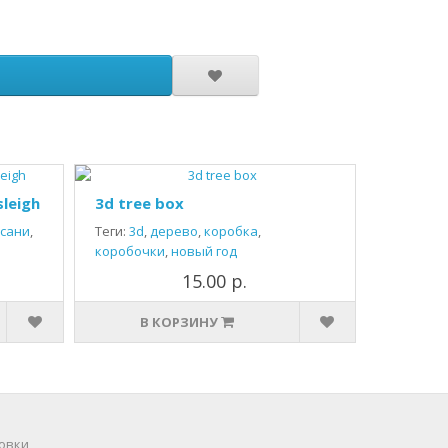
sleigh
3d tree box
сани
,
Теги:
3d
,
дерево
,
коробка
,
коробочки
,
новый год
15.00 р.
В КОРЗИНУ
овки