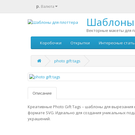
р.
Валюта
Шаблоны 
Векторные макеты для п
Коробочки
Открытки
Интересные стать
photo gift tags
Описание
Креативные Photo Gift Tags – шаблоны для вырезания 
формате SVG. Идеально для создания уникальных под
украшений.