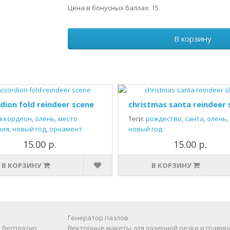
Цена в бонусных баллах: 15
В корзину
dion fold reindeer scene
christmas santa reindeer 
ккордеон
,
олень
,
место
Теги:
рождество
,
санта
,
олень
,
вия
,
новый год
,
орнамент
новый год
15.00 р.
15.00 р.
В КОРЗИНУ
В КОРЗИНУ
Генератор пазлов
 бесплатно
Векторные макеты для лазерной резки и гравир