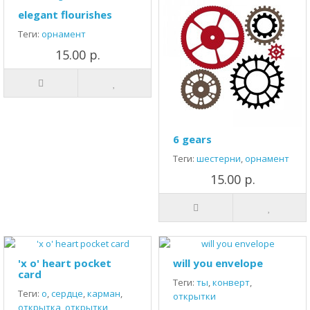
elegant flourishes
Теги:
орнамент
15.00 р.
6 gears
Теги:
шестерни
,
орнамент
15.00 р.
'x o' heart pocket
will you envelope
card
Теги:
ты
,
конверт
,
Теги:
о
,
сердце
,
карман
,
открытки
открытка
,
открытки