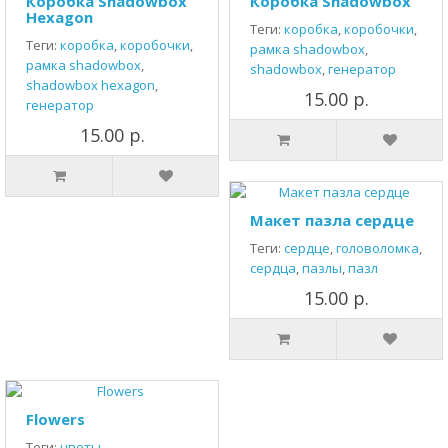
Коробка Shadowbox
Коробка Shadowbox
Hexagon
Теги:
коробка
,
коробочки
,
Теги:
коробка
,
коробочки
,
рамка shadowbox
,
рамка shadowbox
,
shadowbox
,
генератор
shadowbox hexagon
,
15.00 р.
генератор
15.00 р.
Макет пазла сердце
Теги:
сердце
,
головоломка
,
сердца
,
пазлы
,
пазл
15.00 р.
Flowers
Теги:
цветы