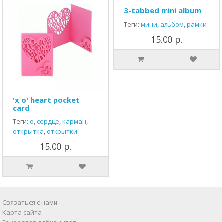
3-tabbed mini album
Теги:
мини
,
альбом
,
рамки
15.00 р.
'x o' heart pocket
card
Теги:
о
,
сердце
,
карман
,
открытка
,
открытки
15.00 р.
Связаться с нами
Карта сайта