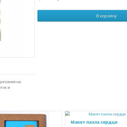
В корзину
ырезания на
ыток и
Макет пазла сердце