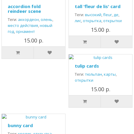
accordion fold
tall 'fleur de lis' card
reindeer scene
Теги:
высокий
,
fleur
,
де
,
Теги:
аккордеон
,
олень
,
лис
,
открытка
,
открытки
место действия
,
новый
15.00 р.
год
,
орнамент
15.00 р.
tulip cards
Теги:
тюльпан
,
карты
,
открытки
15.00 р.
bunny card
Теги:
кролик
,
открытка
,