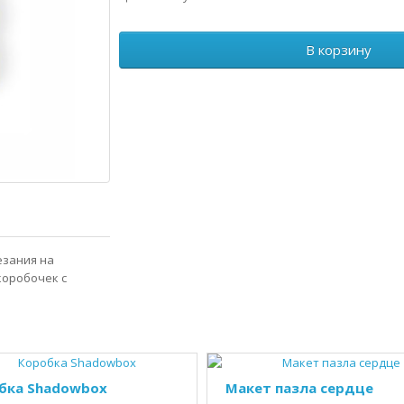
В корзину
езания на
коробочек с
бка Shadowbox
Макет пазла сердце