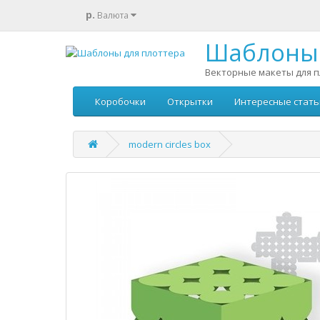
р.
Валюта
Шаблоны 
Векторные макеты для п
Коробочки
Открытки
Интересные стать
modern circles box