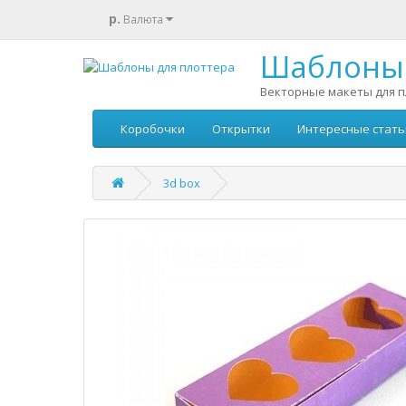
р.
Валюта
Шаблоны 
Векторные макеты для п
Коробочки
Открытки
Интересные стать
3d box