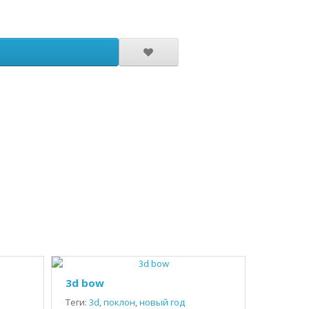
3d bow
Теги:
3d
,
поклон
,
новый год