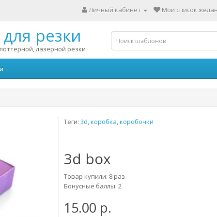
Личный кабинет
Мои список желан
для резки
лоттерной, лазерной резки
и
Теги:
3d
,
коробка
,
коробочки
3d box
Товар купили: 8 раз
Бонусные баллы: 2
15.00 р.