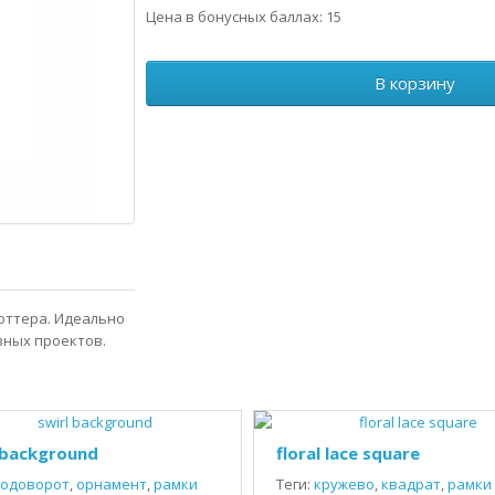
Цена в бонусных баллах: 15
В корзину
оттера. Идеально
вных проектов.
 background
floral lace square
одоворот
,
орнамент
,
рамки
Теги:
кружево
,
квадрат
,
рамки