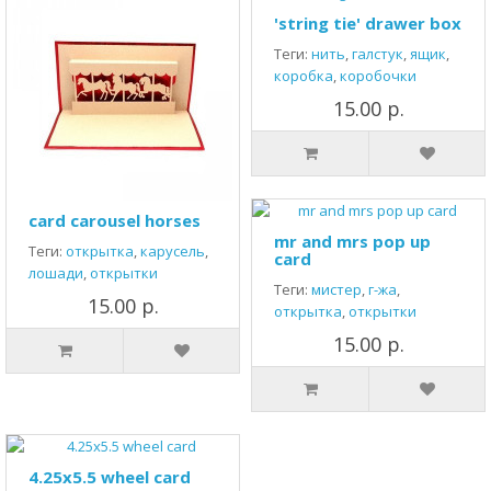
'string tie' drawer box
Теги:
нить
,
галстук
,
ящик
,
коробка
,
коробочки
15.00 р.
card carousel horses
mr and mrs pop up
Теги:
открытка
,
карусель
,
card
лошади
,
открытки
Теги:
мистер
,
г-жа
,
15.00 р.
открытка
,
открытки
15.00 р.
4.25x5.5 wheel card