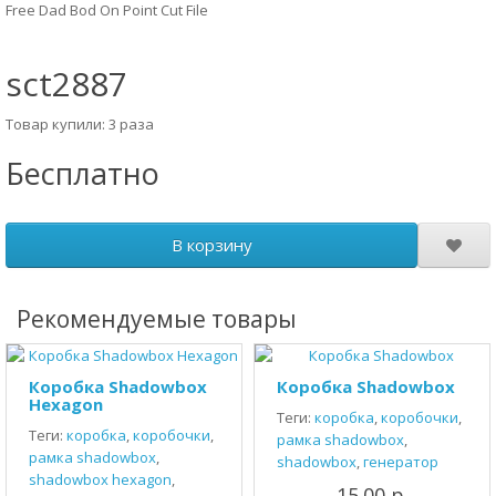
Free Dad Bod On Point Cut File
sct2887
Товар купили: 3 раза
Бесплатно
В корзину
Рекомендуемые товары
Коробка Shadowbox
Коробка Shadowbox
Hexagon
Теги:
коробка
,
коробочки
,
Теги:
коробка
,
коробочки
,
рамка shadowbox
,
рамка shadowbox
,
shadowbox
,
генератор
shadowbox hexagon
,
15.00 р.