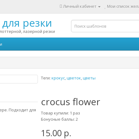
Личный кабинет
Мои список жела
для резки
лоттерной, лазерной резки
и
Теги:
крокус
,
цветок
,
цветы
crocus flower
ере. Подходит для
Товар купили: 1 раз
Бонусные баллы: 2
15.00 р.