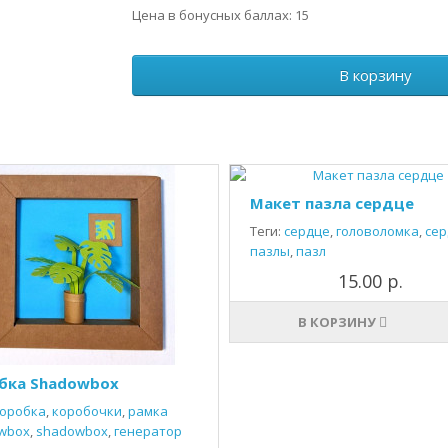
Цена в бонусных баллах: 15
В корзину
Макет пазла сердце
Теги:
сердце
,
головоломка
,
сер
пазлы
,
пазл
15.00 р.
В КОРЗИНУ
бка Shadowbox
оробка
,
коробочки
,
рамка
wbox
,
shadowbox
,
генератор