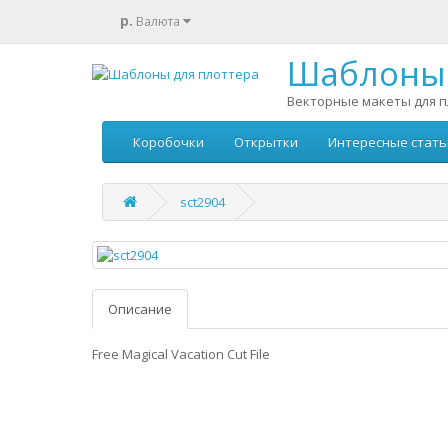
р.
Валюта
Шаблоны 
Векторные макеты для п
Коробочки
Открытки
Интересные стать
sct2904
Описание
Free Magical Vacation Cut File