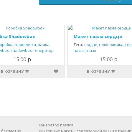
бка Shadowbox
Макет пазла сердце
оробка
,
коробочки
,
рамка
Теги:
сердце
,
головоломка
,
сер
wbox
,
shadowbox
,
генератор
пазлы
,
пазл
15.00 р.
15.00 р.
В КОРЗИНУ
В КОРЗИНУ
Генератор пазлов
 бесплатно
Векторные макеты для лазерной резки и гравир