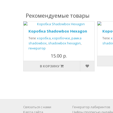
Рекомендуемые товары
Коробка Shadowbox Hexagon
Коро
Теги:
коробка
,
коробочки
,
рамка
Теги:
к
shadowbox
,
shadowbox hexagon
,
shado
генератор
15.00 р.
В КОРЗИНУ
Связаться с нами
Генератор лабиринтов
Карта сайта
Цифры прописью онлайн