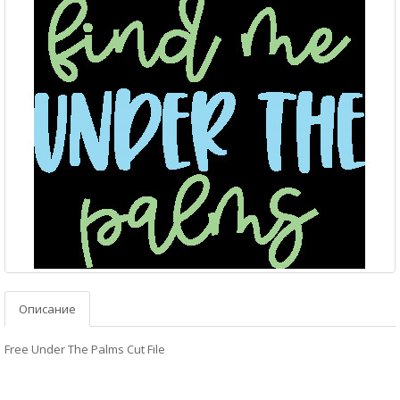
Описание
Free Under The Palms Cut File