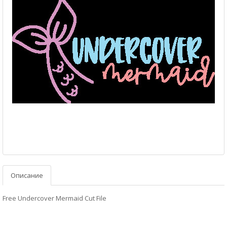
Описание
Free Undercover Mermaid Cut File