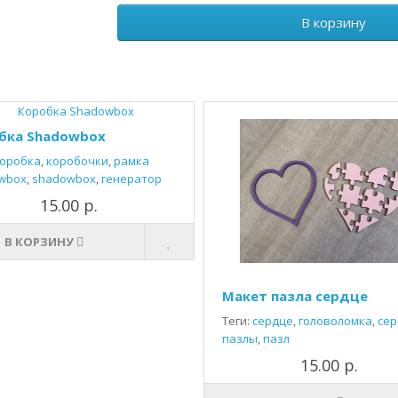
В корзину
бка Shadowbox
оробка
,
коробочки
,
рамка
wbox
,
shadowbox
,
генератор
15.00 р.
В КОРЗИНУ
Макет пазла сердце
Теги:
сердце
,
головоломка
,
сер
пазлы
,
пазл
15.00 р.