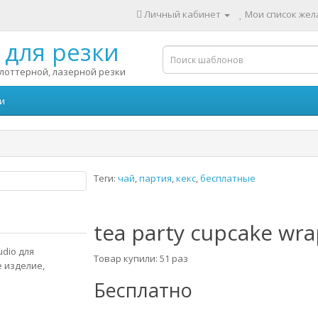
Личный кабинет
Мои список жела
для резки
лоттерной, лазерной резки
и
Теги:
чай
,
партия
,
кекс
,
бесплатные
tea party cupcake wr
udio для
Товар купили: 51 раз
 изделие,
Бесплатно