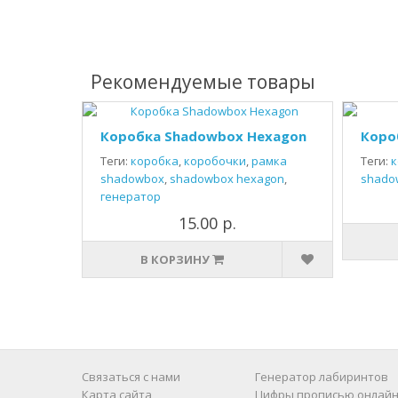
Рекомендуемые товары
Коробка Shadowbox Hexagon
Коро
Теги:
коробка
,
коробочки
,
рамка
Теги:
к
shadowbox
,
shadowbox hexagon
,
shado
генератор
15.00 р.
В КОРЗИНУ
Связаться с нами
Генератор лабиринтов
Карта сайта
Цифры прописью онлайн