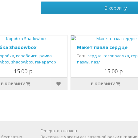
В корзину
бка Shadowbox
Макет пазла сердце
оробка
,
коробочки
,
рамка
Теги:
сердце
,
головоломка
,
сер
wbox
,
shadowbox
,
генератор
пазлы
,
пазл
15.00 р.
15.00 р.
В КОРЗИНУ
В КОРЗИНУ
Генератор пазлов
 бесплатно
Векторные макеты для лазерной резки и гравир